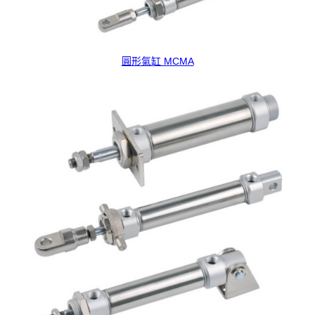
圓形氣缸 MCMA