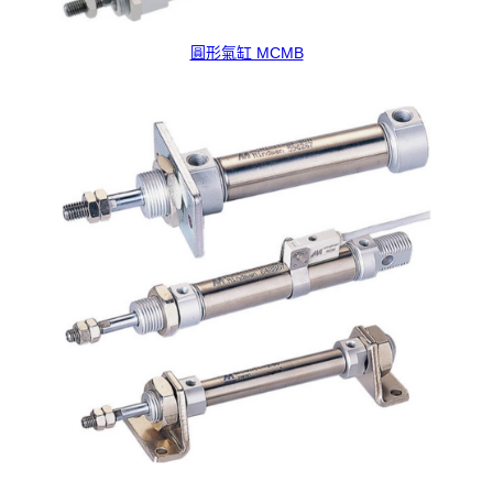
圓形氣缸 MCMB