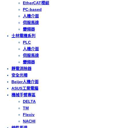
EtherCAT模組
PC-based
人機介面
伺服馬達
變頻器
士林電機系列
PLC
人機介面
伺服馬達
變頻器
靜電消除器
安全光柵
Beijer人機介面
ASUS工業電腦
機械手臂專區
DELTA
TM
Flexiv
NACHI
線性馬達