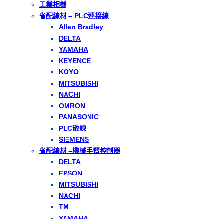
工業相機
省配線材 – PLC連接線
Allen Bradley
DELTA
YAMAHA
KEYENCE
KOYO
MITSUBISHI
NACHI
OMRON
PANASONIC
PLC散線
SIEMENS
省配線材 –機械手臂控制器
DELTA
EPSON
MITSUBISHI
NACHI
TM
YAMAHA