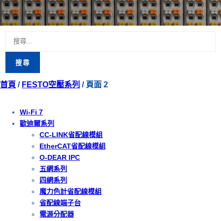
搜
尋
關
首頁
/
FESTO空壓系列
/ 頁面 2
鍵
字:
Wi-Fi 7
歐迪爾系列
CC-LINK省配線模組
EtherCAT省配線模組
O-DEAR IPC
五網系列
四網系列
魔力色計省配線模組
省配線端子台
電源分配器