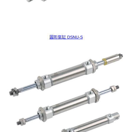
圓形氣缸 DSNU-S