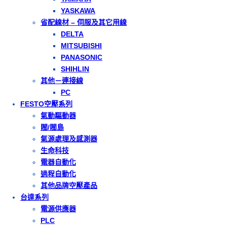
YASKAWA
省配線材 – 伺服及其它用線
DELTA
MITSUBISHI
PANASONIC
SHIHLIN
其他－連接線
PC
FESTO空壓系列
氣動驅動器
閥/閥島
氣源處理及感測器
生命科技
電器自動化
過程自動化
其他品牌空壓產品
台達系列
電源供應器
PLC