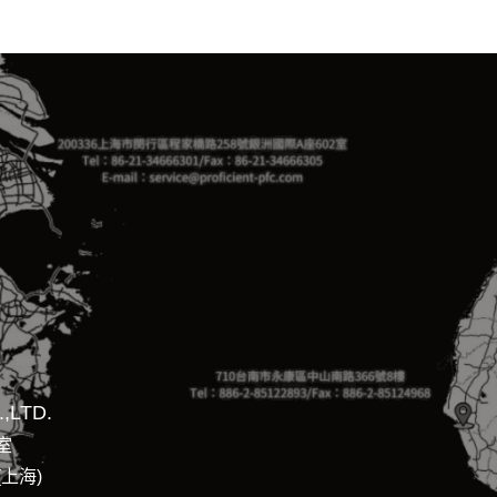
,LTD.
室
(上海)