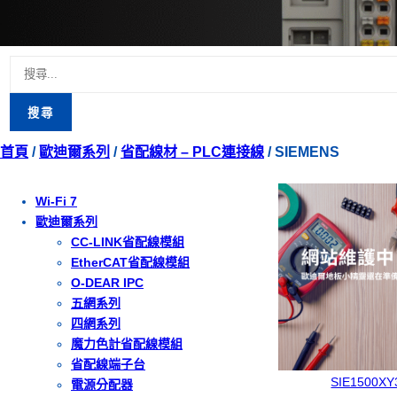
搜
尋
關
首頁
/
歐迪爾系列
/
省配線材 – PLC連接線
/ SIEMENS
鍵
字:
Wi-Fi 7
歐迪爾系列
CC-LINK省配線模組
EtherCAT省配線模組
O-DEAR IPC
五網系列
四網系列
魔力色計省配線模組
省配線端子台
SIE1500XY
電源分配器