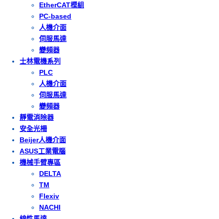
EtherCAT模組
PC-based
人機介面
伺服馬達
變頻器
士林電機系列
PLC
人機介面
伺服馬達
變頻器
靜電消除器
安全光柵
Beijer人機介面
ASUS工業電腦
機械手臂專區
DELTA
TM
Flexiv
NACHI
線性馬達