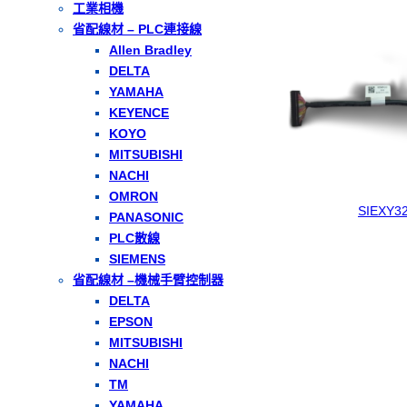
工業相機
省配線材 – PLC連接線
Allen Bradley
DELTA
YAMAHA
KEYENCE
KOYO
MITSUBISHI
NACHI
OMRON
SIEXY3
PANASONIC
PLC散線
SIEMENS
省配線材 –機械手臂控制器
DELTA
EPSON
MITSUBISHI
NACHI
TM
YAMAHA