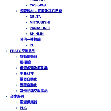
YASKAWA
省配線材 – 伺服及其它用線
DELTA
MITSUBISHI
PANASONIC
SHIHLIN
其他－連接線
PC
FESTO空壓系列
氣動驅動器
閥/閥島
氣源處理及感測器
生命科技
電器自動化
過程自動化
其他品牌空壓產品
台達系列
電源供應器
PLC