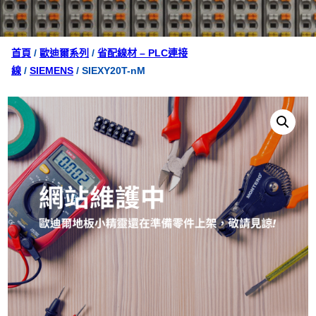
首頁
/
歐迪爾系列
/
省配線材 – PLC連接
線
/
SIEMENS
/ SIEXY20T-nM