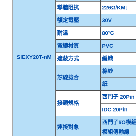
導體阻抗
226Ω/KM↓
額定電壓
30V
耐溫
80℃
電纜材質
PVC
SIEXY20T-nM
遮蔽方式
編織
棉紗
芯線捻合
紙
西門子 20Pin
接頭規格
IDC 20Pin
西門子I/O模組對
連接對象
模組傳輸線