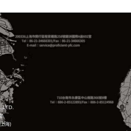
,LTD.
室
(上海)