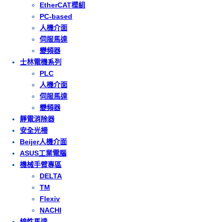
EtherCAT模組
PC-based
人機介面
伺服馬達
變頻器
士林電機系列
PLC
人機介面
伺服馬達
變頻器
靜電消除器
安全光柵
Beijer人機介面
ASUS工業電腦
機械手臂專區
DELTA
TM
Flexiv
NACHI
線性馬達