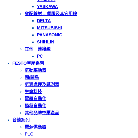
YASKAWA
省配線材 – 伺服及其它用線
DELTA
MITSUBISHI
PANASONIC
SHIHLIN
其他－連接線
PC
FESTO空壓系列
氣動驅動器
閥/閥島
氣源處理及感測器
生命科技
電器自動化
過程自動化
其他品牌空壓產品
台達系列
電源供應器
PLC