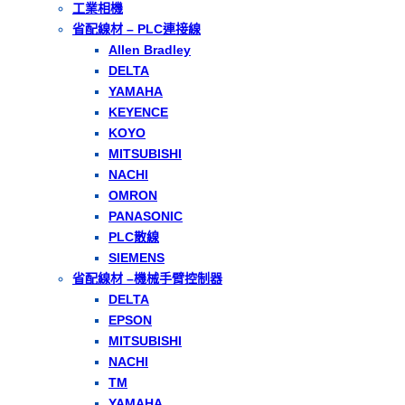
工業相機
省配線材 – PLC連接線
Allen Bradley
DELTA
YAMAHA
KEYENCE
KOYO
MITSUBISHI
NACHI
OMRON
PANASONIC
PLC散線
SIEMENS
省配線材 –機械手臂控制器
DELTA
EPSON
MITSUBISHI
NACHI
TM
YAMAHA