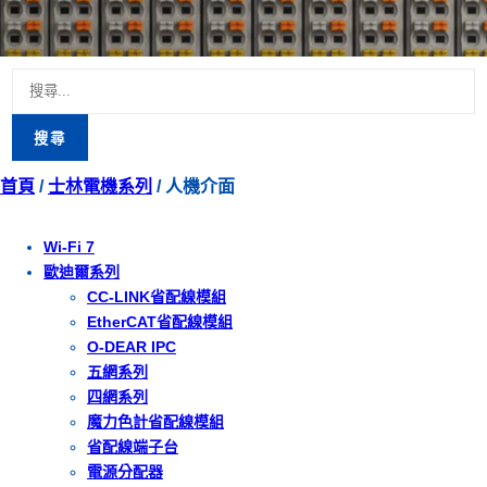
搜
尋
關
首頁
/
士林電機系列
/ 人機介面
鍵
字:
Wi-Fi 7
歐迪爾系列
CC-LINK省配線模組
EtherCAT省配線模組
O-DEAR IPC
五網系列
四網系列
魔力色計省配線模組
省配線端子台
電源分配器