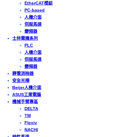
EtherCAT模組
PC-based
人機介面
伺服馬達
變頻器
士林電機系列
PLC
人機介面
伺服馬達
變頻器
靜電消除器
安全光柵
Beijer人機介面
ASUS工業電腦
機械手臂專區
DELTA
TM
Flexiv
NACHI
線性馬達