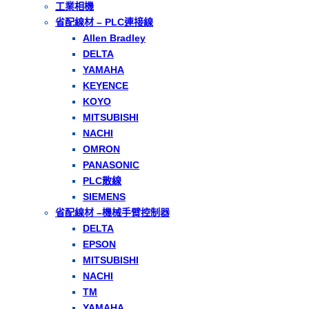
工業相機
省配線材 – PLC連接線
Allen Bradley
DELTA
YAMAHA
KEYENCE
KOYO
MITSUBISHI
NACHI
OMRON
PANASONIC
PLC散線
SIEMENS
省配線材 –機械手臂控制器
DELTA
EPSON
MITSUBISHI
NACHI
TM
YAMAHA