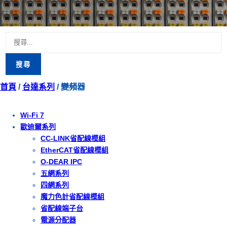
搜
尋
關
首頁
/
台達系列
/ 變頻器
鍵
字:
Wi-Fi 7
歐迪爾系列
CC-LINK省配線模組
EtherCAT省配線模組
O-DEAR IPC
五網系列
四網系列
魔力色計省配線模組
省配線端子台
電源分配器