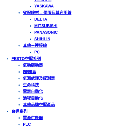
YASKAWA
省配線材 – 伺服及其它用線
DELTA
MITSUBISHI
PANASONIC
SHIHLIN
其他－連接線
PC
FESTO空壓系列
氣動驅動器
閥/閥島
氣源處理及感測器
生命科技
電器自動化
過程自動化
其他品牌空壓產品
台達系列
電源供應器
PLC