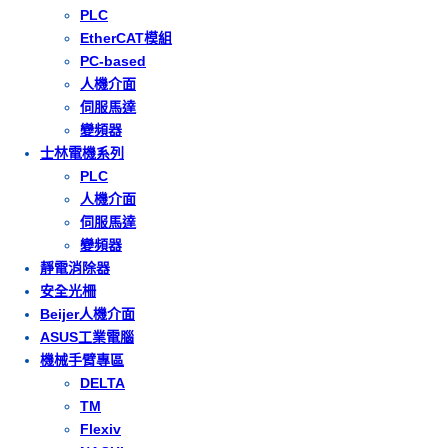
PLC
EtherCAT模組
PC-based
人機介面
伺服馬達
變頻器
士林電機系列
PLC
人機介面
伺服馬達
變頻器
靜電消除器
安全光柵
Beijer人機介面
ASUS工業電腦
機械手臂專區
DELTA
TM
Flexiv