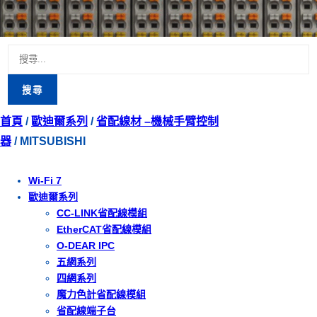
搜
尋
關
首頁
/
歐迪爾系列
/
省配線材 –機械手臂控制
鍵
器
/ MITSUBISHI
字:
Wi-Fi 7
歐迪爾系列
CC-LINK省配線模組
EtherCAT省配線模組
O-DEAR IPC
五網系列
四網系列
魔力色計省配線模組
省配線端子台