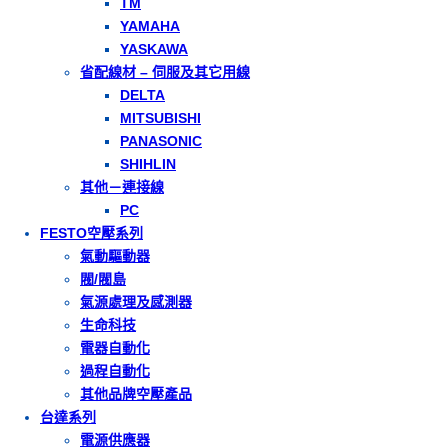
TM
YAMAHA
YASKAWA
省配線材 – 伺服及其它用線
DELTA
MITSUBISHI
PANASONIC
SHIHLIN
其他－連接線
PC
FESTO空壓系列
氣動驅動器
閥/閥島
氣源處理及感測器
生命科技
電器自動化
過程自動化
其他品牌空壓產品
台達系列
電源供應器