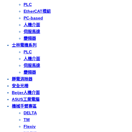
PLC
EtherCAT模組
PC-based
人機介面
伺服馬達
變頻器
士林電機系列
PLC
人機介面
伺服馬達
變頻器
靜電消除器
安全光柵
Beijer人機介面
ASUS工業電腦
機械手臂專區
DELTA
TM
Flexiv