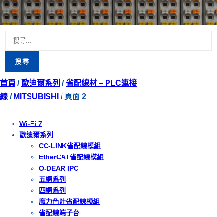
搜
尋
關
首頁
/
歐迪爾系列
/
省配線材 – PLC連接
鍵
線
/
MITSUBISHI
/ 頁面 2
字:
Wi-Fi 7
歐迪爾系列
CC-LINK省配線模組
EtherCAT省配線模組
O-DEAR IPC
五網系列
四網系列
魔力色計省配線模組
省配線端子台