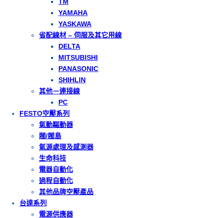
TM
YAMAHA
YASKAWA
省配線材 – 伺服及其它用線
DELTA
MITSUBISHI
PANASONIC
SHIHLIN
其他－連接線
PC
FESTO空壓系列
氣動驅動器
閥/閥島
氣源處理及感測器
生命科技
電器自動化
過程自動化
其他品牌空壓產品
台達系列
電源供應器