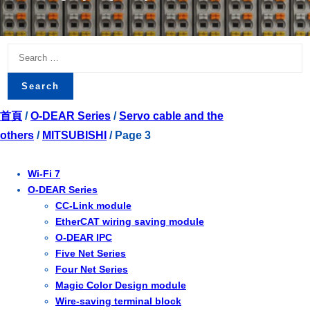
Search
for:
首頁
/
O-DEAR Series
/
Servo cable and the
others
/
MITSUBISHI
/ Page 3
Wi-Fi 7
O-DEAR Series
CC-Link module
EtherCAT wiring saving module
O-DEAR IPC
Five Net Series
Four Net Series
Magic Color Design module
Wire-saving terminal block