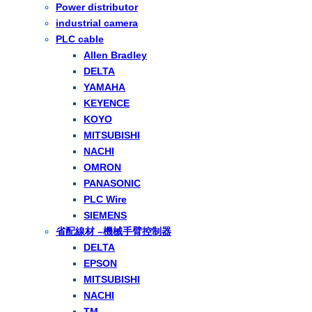
Power distributor
industrial camera
PLC cable
Allen Bradley
DELTA
YAMAHA
KEYENCE
KOYO
MITSUBISHI
NACHI
OMRON
PANASONIC
PLC Wire
SIEMENS
省配線材 –機械手臂控制器
DELTA
EPSON
MITSUBISHI
NACHI
TM