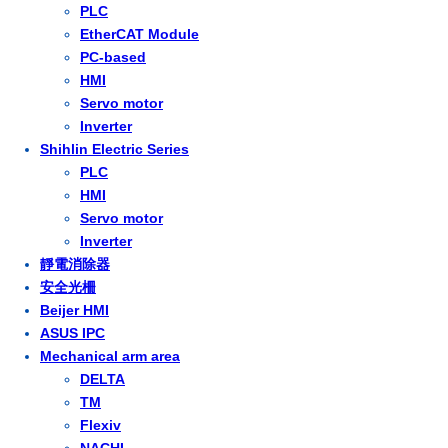
PLC
EtherCAT Module
PC-based
HMI
Servo motor
Inverter
Shihlin Electric Series
PLC
HMI
Servo motor
Inverter
靜電消除器
安全光柵
Beijer HMI
ASUS IPC
Mechanical arm area
DELTA
TM
Flexiv