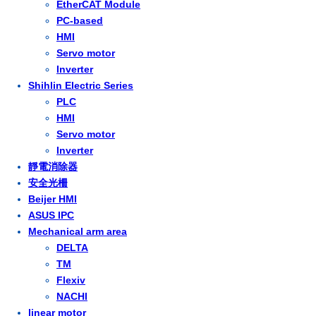
EtherCAT Module
PC-based
HMI
Servo motor
Inverter
Shihlin Electric Series
PLC
HMI
Servo motor
Inverter
靜電消除器
安全光柵
Beijer HMI
ASUS IPC
Mechanical arm area
DELTA
TM
Flexiv
NACHI
linear motor