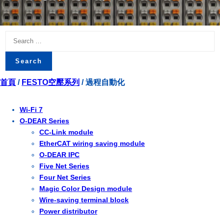
Search
for:
首頁
/
FESTO空壓系列
/ 過程自動化
Wi-Fi 7
O-DEAR Series
CC-Link module
EtherCAT wiring saving module
O-DEAR IPC
Five Net Series
Four Net Series
Magic Color Design module
Wire-saving terminal block
Power distributor