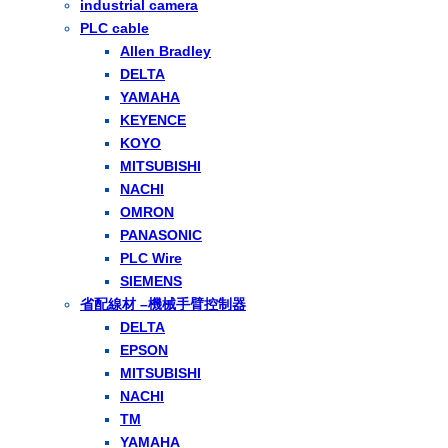
industrial camera
PLC cable
Allen Bradley
DELTA
YAMAHA
KEYENCE
KOYO
MITSUBISHI
NACHI
OMRON
PANASONIC
PLC Wire
SIEMENS
省配線材 –機械手臂控制器
DELTA
EPSON
MITSUBISHI
NACHI
TM
YAMAHA