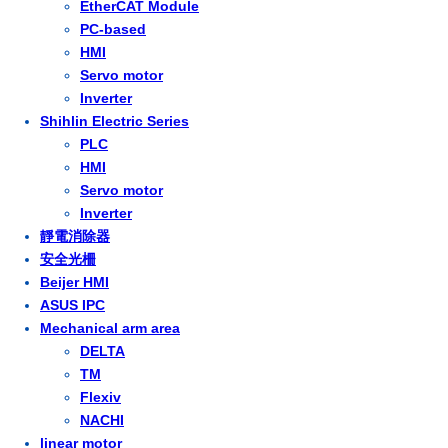
EtherCAT Module
PC-based
HMI
Servo motor
Inverter
Shihlin Electric Series
PLC
HMI
Servo motor
Inverter
靜電消除器
安全光柵
Beijer HMI
ASUS IPC
Mechanical arm area
DELTA
TM
Flexiv
NACHI
linear motor