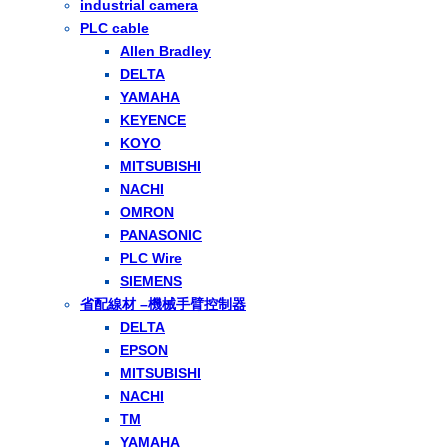
industrial camera
PLC cable
Allen Bradley
DELTA
YAMAHA
KEYENCE
KOYO
MITSUBISHI
NACHI
OMRON
PANASONIC
PLC Wire
SIEMENS
省配線材 –機械手臂控制器
DELTA
EPSON
MITSUBISHI
NACHI
TM
YAMAHA