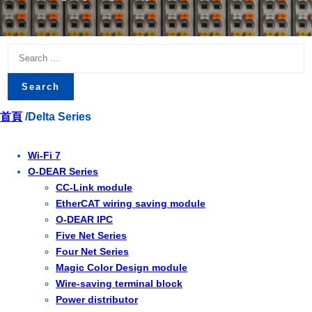
Search
for:
首頁
/Delta Series
Wi-Fi 7
O-DEAR Series
CC-Link module
EtherCAT wiring saving module
O-DEAR IPC
Five Net Series
Four Net Series
Magic Color Design module
Wire-saving terminal block
Power distributor