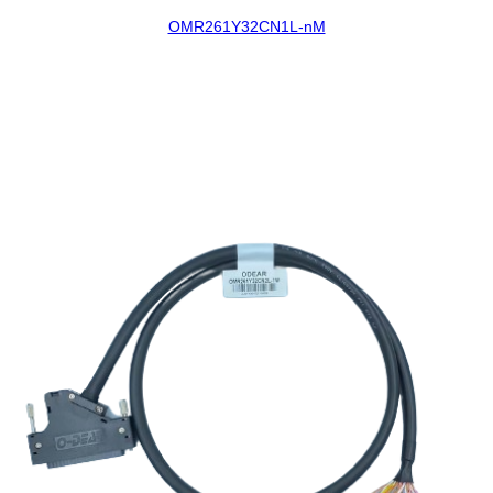
OMR261Y32CN1L-nM