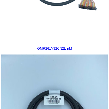
OMR261Y32CN2L-nM