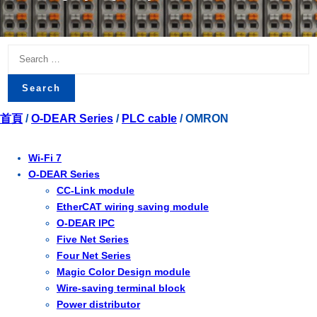
Search
for:
首頁
/
O-DEAR Series
/
PLC cable
/ OMRON
Wi-Fi 7
O-DEAR Series
CC-Link module
EtherCAT wiring saving module
O-DEAR IPC
Five Net Series
Four Net Series
Magic Color Design module
Wire-saving terminal block
Power distributor