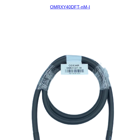
OMRXY40DFT-nM-I