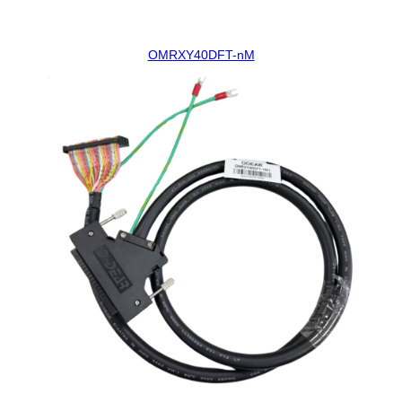
OMRXY40DFT-nM