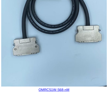
OMRCS1W-S68-nM