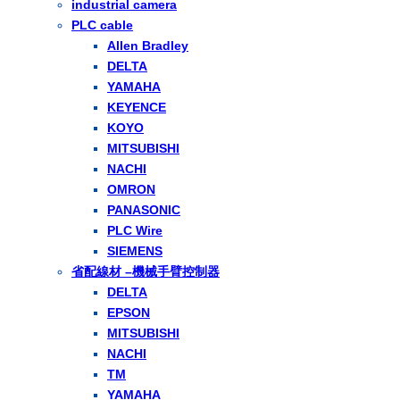
industrial camera
PLC cable
Allen Bradley
DELTA
YAMAHA
KEYENCE
KOYO
MITSUBISHI
NACHI
OMRON
PANASONIC
PLC Wire
SIEMENS
省配線材 –機械手臂控制器
DELTA
EPSON
MITSUBISHI
NACHI
TM
YAMAHA