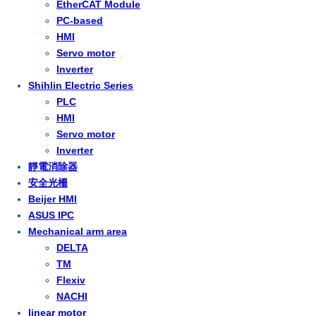
EtherCAT Module
PC-based
HMI
Servo motor
Inverter
Shihlin Electric Series
PLC
HMI
Servo motor
Inverter
靜電消除器
安全光柵
Beijer HMI
ASUS IPC
Mechanical arm area
DELTA
TM
Flexiv
NACHI
linear motor