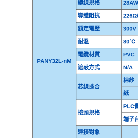
纜線規格
28AW
導體阻抗
226Ω
額定電壓
300V
耐溫
80℃
電纜材質
PVC
PANY32L-nM
遮蔽方式
N/A
棉紗
芯線捻合
紙
PLC側
接頭規格
端子台側
連接對象