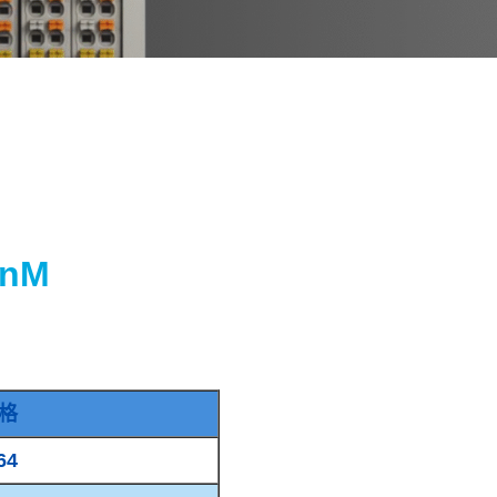
-nM
格
64