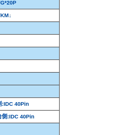
G*20P
/KM↓
:IDC 40Pin
:IDC 40Pin