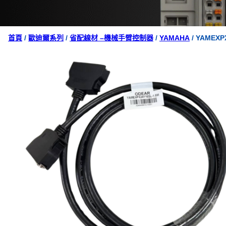
首頁
/
歐迪爾系列
/
省配線材 –機械手臂控制器
/
YAMAHA
/ YAMEXP