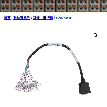
首頁
/
歐迪爾系列
/
其他－連接線
/ S20-Y-nM