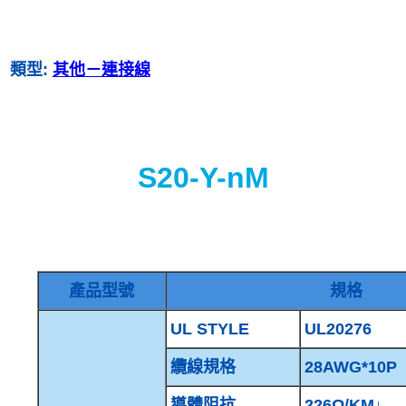
類型:
其他－連接線
S20-Y-nM
產品型號
規格
UL STYLE
UL20276
纜線規格
28AWG*10P
導體阻抗
226Ω/KM↓