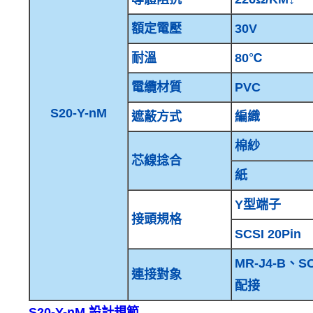
額定電壓
30V
耐溫
80℃
電纜材質
PVC
S20-Y-nM
遮蔽方式
編織
棉紗
芯線捻合
紙
Y型端子
接頭規格
SCSI 20Pin
MR-J4-B、SC
連接對象
配接
S20-Y-nM 設計規範