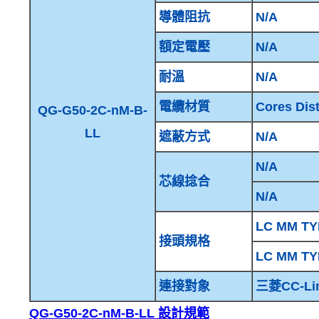
導體阻抗
N/A
額定電壓
N/A
耐溫
N/A
電纜材質
Cores Dis
QG-G50-2C-nM-B-
LL
遮蔽方式
N/A
N/A
芯線捻合
N/A
LC MM TY
接頭規格
LC MM TY
連接對象
三菱CC-L
QG-G50-2C-nM-B-LL 設計規範