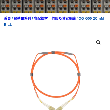
首頁
/
歐迪爾系列
/
省配線材 – 伺服及其它用線
/ QG-G50-2C-nM-
B-LL