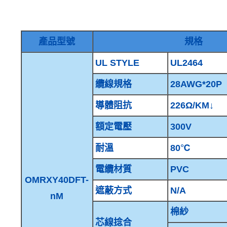
產品型號
規格
UL STYLE
UL2464
纜線規格
28AWG*20P
導體阻抗
226Ω/KM↓
額定電壓
300V
耐溫
80℃
電纜材質
PVC
OMRXY40DFT-
遮蔽方式
N/A
nM
棉紗
芯線捻合