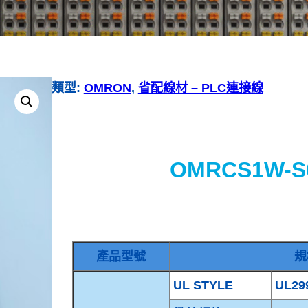
類型:
OMRON
, 
省配線材 – PLC連接線
OMRCS1W-S
產品型號
規
UL STYLE
UL29