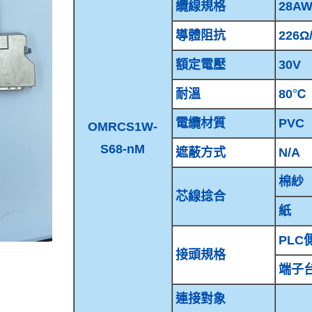
纜線規格
28AW
導體阻抗
226Ω
額定電壓
30V
耐溫
80℃
電纜材質
PVC
OMRCS1W-
S68-nM
遮蔽方式
N/A
棉紗
芯線捻合
紙
PLC側
接頭規格
端子台側
連接對象