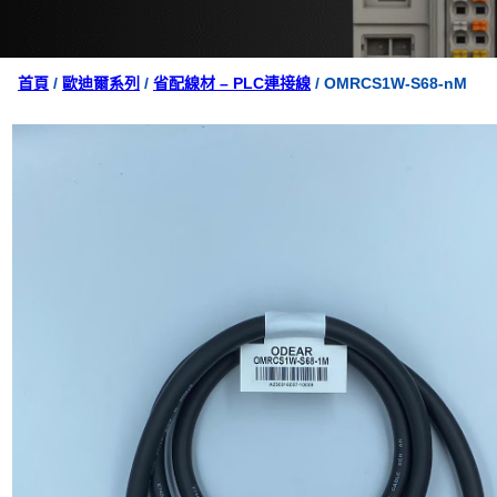
首頁
/
歐迪爾系列
/
省配線材 – PLC連接線
/ OMRCS1W-S68-nM