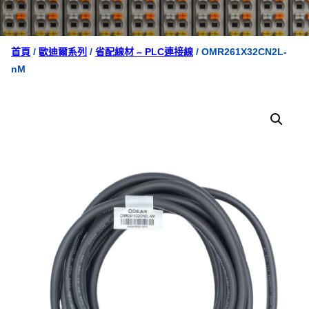
首頁
/
歐迪爾系列
/
省配線材 – PLC連接線
/ OMR261X32CN2L-
nM