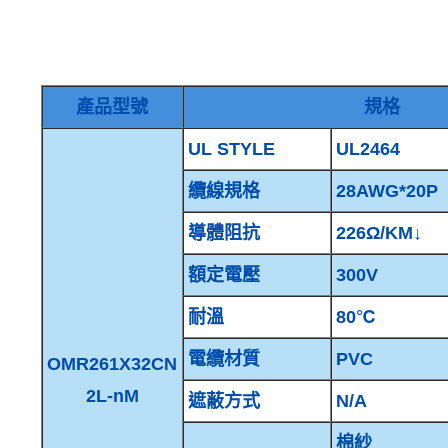
產品型號
規格
UL STYLE
UL2464
纜線規格
28AWG*20P
導體阻抗
226Ω/KM↓
額定電壓
300V
耐溫
80℃
電纜材質
PVC
OMR261X32CN
2L-nM
遮蔽方式
N/A
棉紗