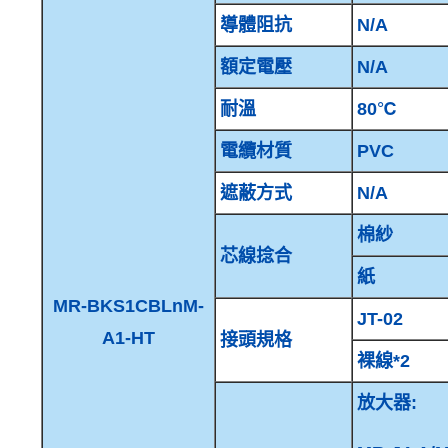
導體阻抗
N/A
額定電壓
N/A
耐溫
80℃
電纜材質
PVC
遮蔽方式
N/A
棉紗
芯線捻合
紙
MR-BKS1CBLnM-
JT-02
A1-HT
接頭規格
裸線*2
放大器: