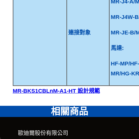
MR-J4-A/M
MR-J4W-B
連接對象
MR-JE-B/
馬達:
HF-MP/HF
MR/HG-K
MR-BKS1CBLnM-A1-HT 設計規範
相關商品
歐迪爾股份有限公司