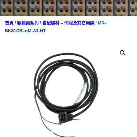
首頁
/
歐迪爾系列
/
省配線材 – 伺服及其它用線
/ MR-
BKS1CBLnM-A1-HT