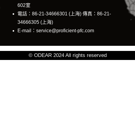
602室
電話：86-21-34666301 (上海) 傳真：86-21-
34666305 (上海)
E-mail：service@proficient-pfc.com
© ODEAR 2024 All rights reserved