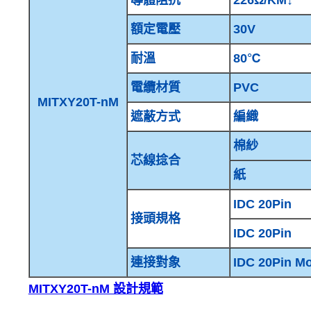
額定電壓
30V
耐溫
80℃
電纜材質
PVC
MITXY20T-nM
遮蔽方式
編織
棉紗
芯線捻合
紙
IDC 20Pin
接頭規格
IDC 20Pin
連接對象
IDC 20Pin M
MITXY20T-nM 設計規範