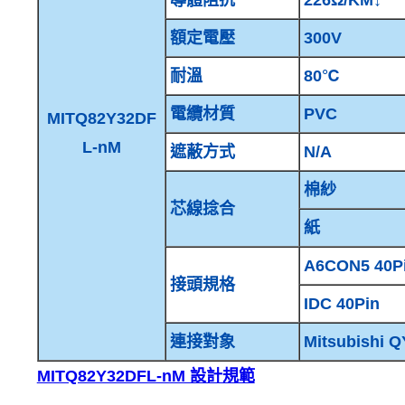
額定電壓
300V
耐溫
80℃
電纜材質
PVC
MITQ82Y32DF
L-nM
遮蔽方式
N/A
棉紗
芯線捻合
紙
A6CON5 40P
接頭規格
IDC 40Pin
連接對象
Mitsubishi 
MITQ82Y32DFL-nM 設計規範