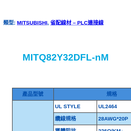
類型:
MITSUBISHI
, 
省配線材 – PLC連接線
MITQ82Y32DFL-nM
產品型號
規格
UL STYLE
UL2464
纜線規格
28AWG*20P
導體阻抗
226Ω/KM↓