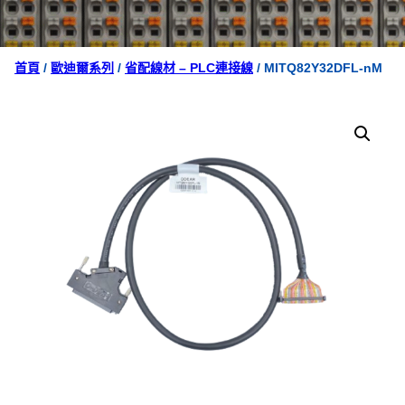
首頁
/
歐迪爾系列
/
省配線材 – PLC連接線
/ MITQ82Y32DFL-nM