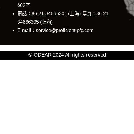
602室
電話：86-21-34666301 (上海) 傳真：86-21-
34666305 (上海)
E-mail：service@proficient-pfc.com
© ODEAR 2024 All rights reserved