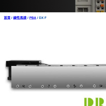
首頁
/
線性馬達
/
PBA
/ DX F