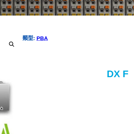
類型:
PBA
DX F