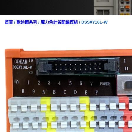
首頁
/
歐迪爾系列
/
魔力色計省配線模組
/ DSSXY16L-W