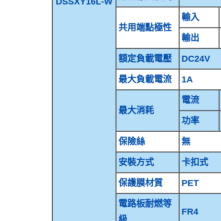
DSSXY16L-W
輸入
共用端點極性
輸出
額定負載電壓
DC24V
最大負載電流
1A
電流
最大消耗
功率
保險絲
無
安裝方式
卡扣式
保護膜材質
PET
電路板耐燃等
FR4
級