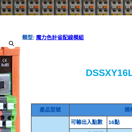
類型:
魔力色計省配線模組
DSSXY16
產品型號
規
可輸出入點數
16點