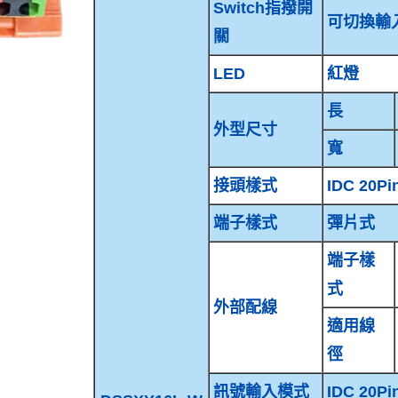
Switch指撥開
可切換輸入
關
LED
紅燈
長
外型尺寸
寬
接頭樣式
IDC 20Pi
端子樣式
彈片式
端子樣
式
外部配線
適用線
徑
訊號輸入模式
IDC 20Pi