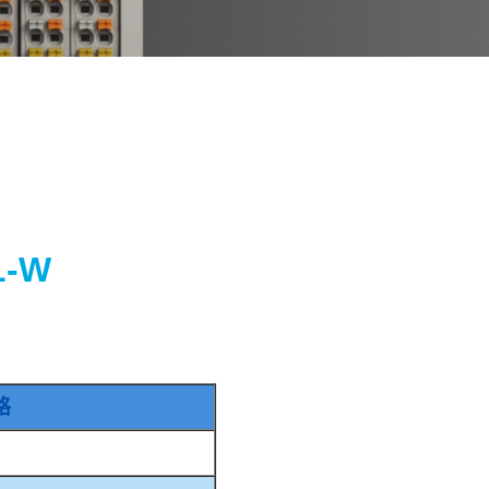
L-W
格