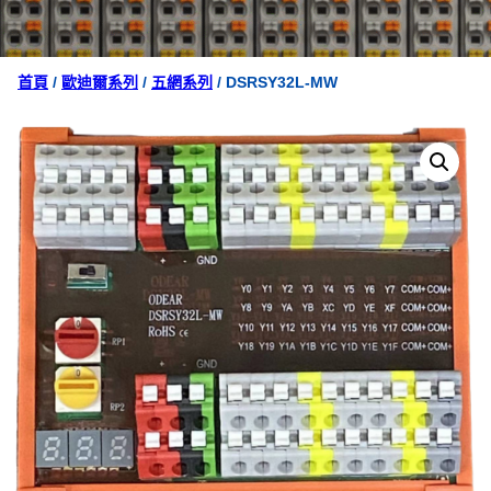
首頁
/
歐迪爾系列
/
五網系列
/ DSRSY32L-MW