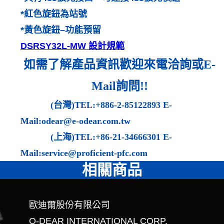
*紅色旋鈕為站號
*黃色旋鈕–功能預留
DSRSY32L-MW 設計規範
如需了解產品資訊歡迎來電洽詢或
E-
Mail
詢問
!!
(
台灣
)TEL:+886-2-85122893 E-
Mail:odear@e-odear.com.tw
(
上海
)TEL:+86-21-34666301 E-
Mail:service@proficient-pfc.com
相關商品
歐迪爾股份有限公司
O-DEAR INTERNATIONAL CORP.