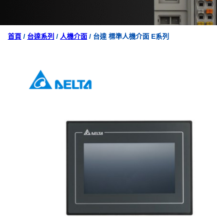
首頁
/
台達系列
/
人機介面
/ 台達 標準人機介面 E系列