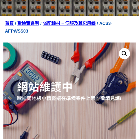
首頁
/
歐迪爾系列
/
省配線材 – 伺服及其它用線
/ ACS3-
AFPWSS03