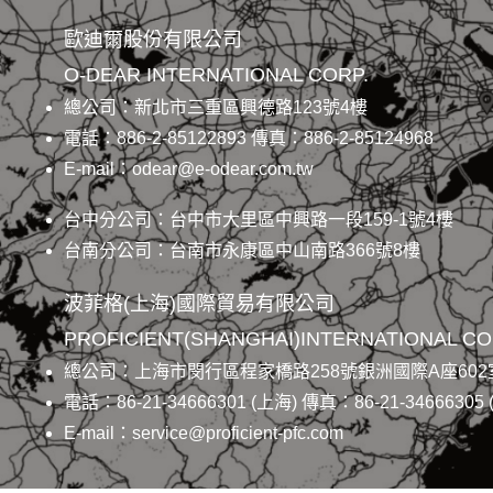
歐迪爾股份有限公司
O-DEAR INTERNATIONAL CORP.
總公司：新北市三重區興德路123號4樓
電話：886-2-85122893 傳真：886-2-85124968
E-mail：odear@e-odear.com.tw
台中分公司：台中市大里區中興路一段159-1號4樓
台南分公司：台南市永康區中山南路366號8樓
波菲格(上海)國際貿易有限公司
PROFICIENT(SHANGHAI)INTERNATIONAL CO.
總公司：上海市閔行區程家橋路258號銀洲國際A座602
電話：86-21-34666301 (上海) 傳真：86-21-34666305 
E-mail：service@proficient-pfc.com