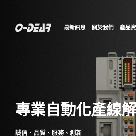
跳
至
主
最新訊息
關於我們
產品資
要
內
容
專業自動化產線
誠信、品質、服務、創新