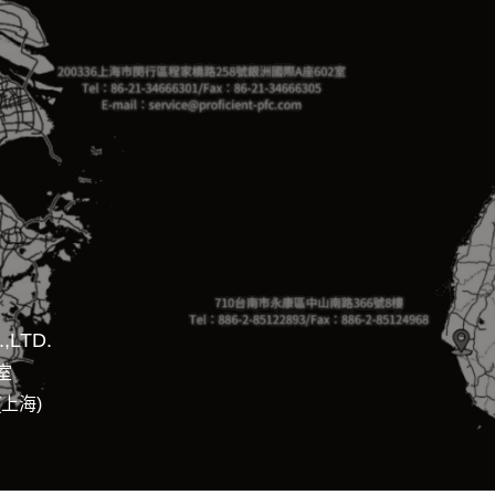
,LTD.
室
(上海)