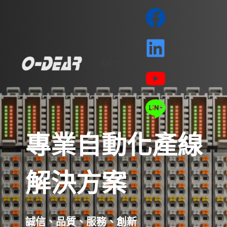
跳
至
主
要
MENU
內
容
專業自動化產線
解決方案
誠信、品質、服務、創新