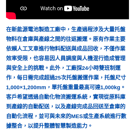
在新能源電池製造工廠中，生產過程涉及大量托盤
物料在倉庫與產線之間的往返搬運。原有作業主要
依賴人工叉車進行物料配送與成品回收，不僅作業
效率受限，也容易因人員調度與人機混行造成管理
與安全上的挑戰。此外，工廠採24小時雙班制運
作，每日需完成超過25次托盤搬運作業，托盤尺寸
1,000×1,200mm，單托盤重量最高可達1,000kg。
客戶希望透過自動化物流搬運系統，實現從原料庫
到產線的自動配送，以及產線完成品回送至倉庫的
自動化流程，並可與未來的MES或生產系統進行數
據整合，以提升整體智慧製造能力。