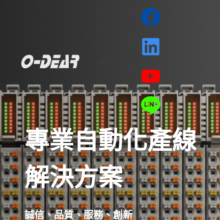
跳
至
主
要
MENU
內
容
專業自動化產線
解決方案
誠信、品質、服務、創新