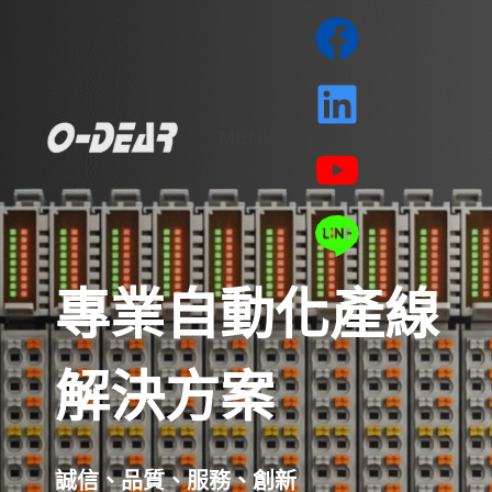
跳
至
主
要
MENU
內
容
專業自動化產線
解決方案
誠信、品質、服務、創新