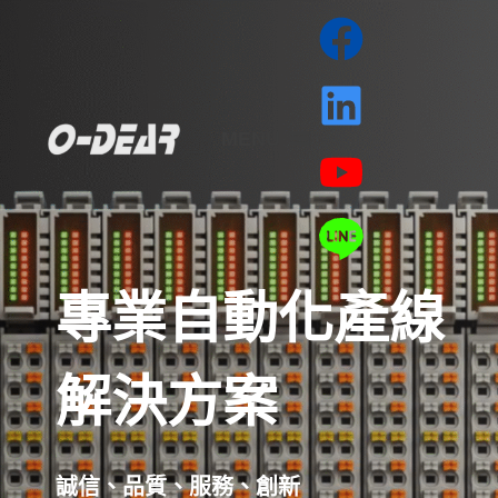
跳
至
主
要
MENU
內
容
專業自動化產線
解決方案
誠信、品質、服務、創新