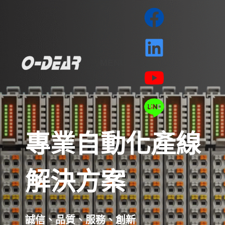
跳
至
主
要
MENU
內
容
專業自動化產線
解決方案
誠信、品質、服務、創新