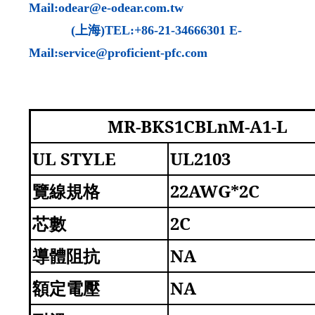
Mail:odear@e-odear.com.tw
(
上海
)TEL:+86-21-34666301 E-
Mail:service@proficient-pfc.com
MR-BKS1CBLnM-A1-L
UL STYLE
UL2103
覽線規格
22AWG*2C
芯數
2C
導體阻抗
NA
額定電壓
NA