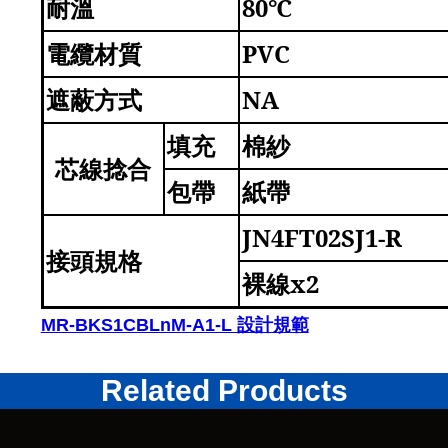
耐溫
80
℃
電纜材質
PVC
遮蔽方式
NA
填充
棉紗
芯線捻合
包帶
紙帶
JN4FT02SJ1-R
接頭規格
裸線
x2
MR-BKS1CBLnM-A1-L 設計規範
Related Products