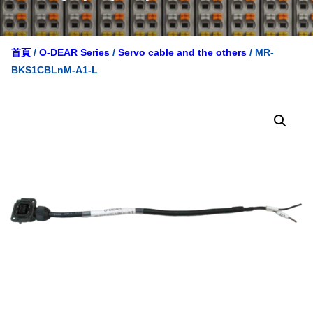
首頁
/
O-DEAR Series
/
Servo cable and the others
/ MR-
BKS1CBLnM-A1-L