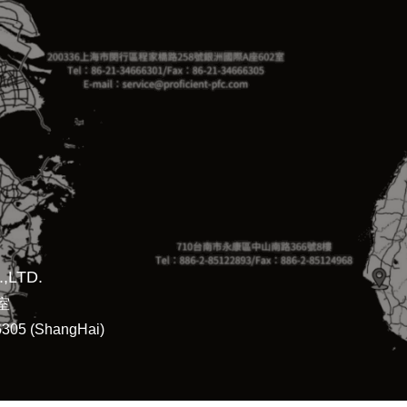
,LTD.
室
305 (ShangHai)