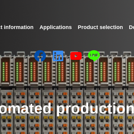
t information
Applications
Product selection
D
omated production 