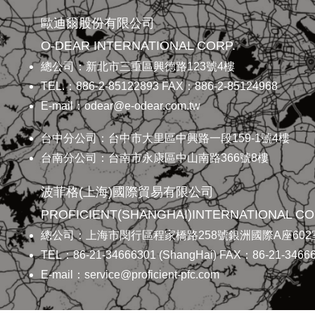
歐迪爾股份有限公司
O-DEAR INTERNATIONAL CORP.
總公司：新北市三重區興德路123號4樓
TEL.：886-2-85122893 FAX：886-2-85124968
E-mail：odear@e-odear.com.tw
台中分公司：台中市大里區中興路一段159-1號4樓
台南分公司：台南市永康區中山南路366號8樓
波菲格(上海)國際貿易有限公司
PROFICIENT(SHANGHAI)INTERNATIONAL CO.
總公司：上海市閔行區程家橋路258號銀洲國際A座602
TEL：86-21-34666301 (ShangHai) FAX：86-21-34666
E-mail：service@proficient-pfc.com