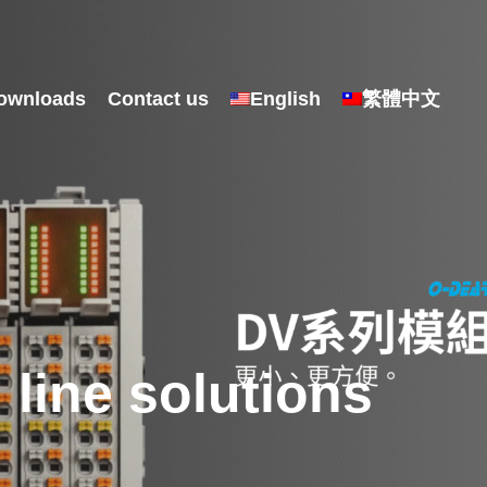
ownloads
Contact us
English
繁體中文
line solutions