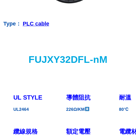
Type：
PLC cable
FUJXY32DFL-nM
UL STYLE
導體阻抗
耐溫
UL2464
226Ω/KM
80℃
纜線規格
額定電壓
電纜