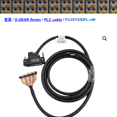
首頁
/
O-DEAR Series
/
PLC cable
/ FUJXY32DFL-nM