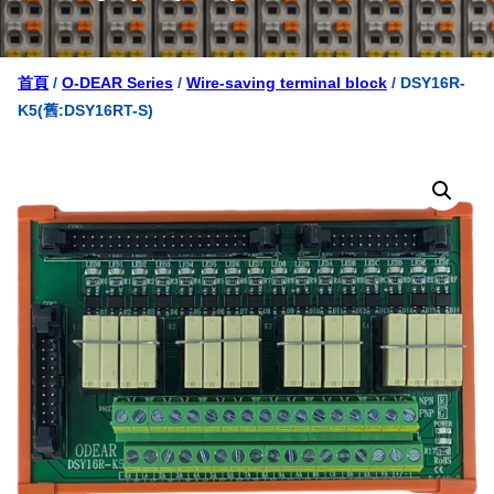
首頁
/
O-DEAR Series
/
Wire-saving terminal block
/ DSY16R-
K5(舊:DSY16RT-S)