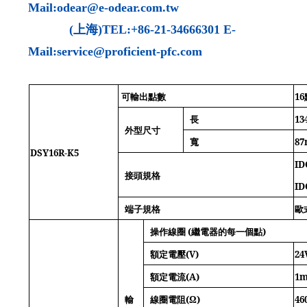
Mail:odear@e-odear.com.tw
(
上海
)TEL:+86-21-34666301 E-
Mail:service@proficient-pfc.com
可輸出點數
16
長
1
外型尺寸
寬
8
DSY16R-K5
ID
接頭規格
ID
端子規格
歐
操作線圈
(
繼電器的每一個點
)
額定電壓
(V)
24
額定電流
(A)
1
輸
線圈電阻
(
Ω
)
46