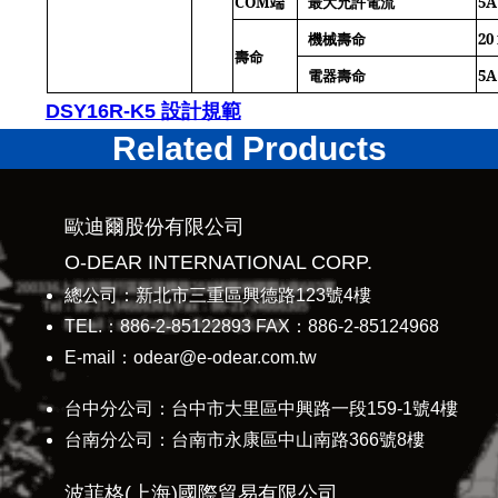
COM
端
最大允許電流
5A
機械壽命
20
壽命
電器壽命
5A
DSY16R-K5 設計規範
Related Products
歐迪爾股份有限公司
O-DEAR INTERNATIONAL CORP.
總公司：新北市三重區興德路123號4樓
TEL.：886-2-85122893 FAX：886-2-85124968
E-mail：odear@e-odear.com.tw
台中分公司：台中市大里區中興路一段159-1號4樓
台南分公司：台南市永康區中山南路366號8樓
波菲格(上海)國際貿易有限公司