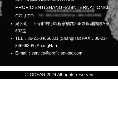
PROFICIENT(SHANGHAI)INTERNATIONAL
CO.,LTD.
總公司：上海市閔行區程家橋路258號銀洲國際A座
602室
TEL：86-21-34666301 (ShangHai) FAX：86-21-
34666305 (ShangHai)
E-mail：service@proficient-pfc.com
© ODEAR 2024 All rights reserved