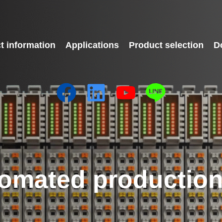
t information
Applications
Product selection
D
omated production 