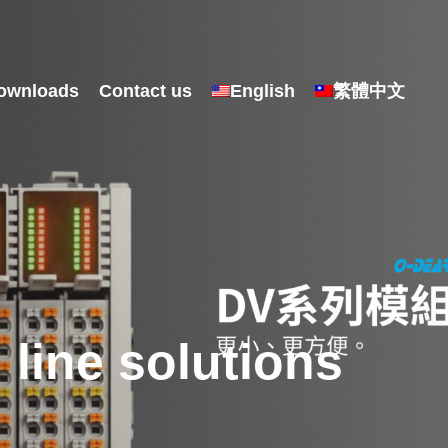
ownloads
Contact us
English
繁體中文
line solutions