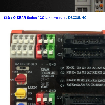
首頁
/
O-DEAR Series
/
CC-Link module
/ DSCX8L-4C