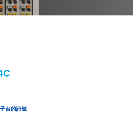
4C
他端子台的訊號