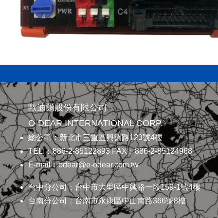
歐迪爾股份有限公司
O-DEAR INTERNATIONAL CORP.
總公司：新北市三重區興德路123號4樓
TEL.：886-2-85122893 FAX：886-2-85124968
E-mail：odear@e-odear.com.tw
台中分公司：台中市大里區中興路一段159-1號4樓
台南分公司：台南市永康區中山南路366號8樓