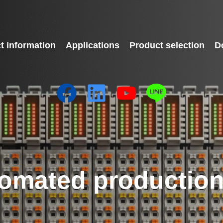
t information
Applications
Product selection
D
omated production 