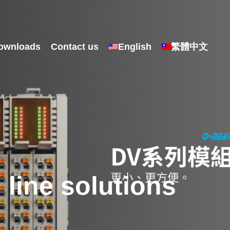
ownloads
Contact us
English
繁體中文
line solutions