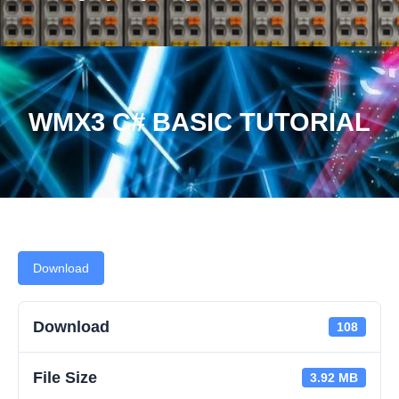
WMX3 C# BASIC TUTORIAL
Download
Download
108
File Size
3.92 MB