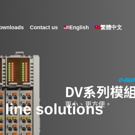
ownloads
Contact us
English
繁體中文
line solutions