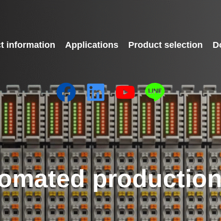
t information
Applications
Product selection
D
omated production 