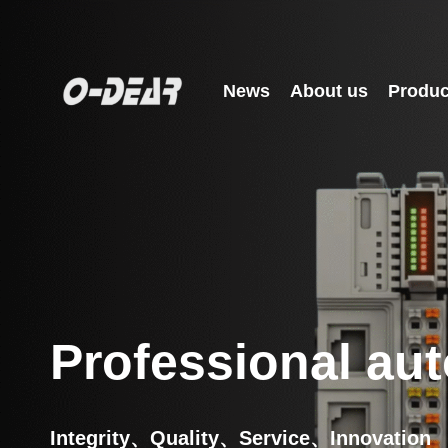
Skip
to
content
News
About us
Produc
Professional aut
Integrity、Quality、Service、Innovation