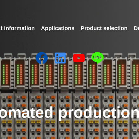
t information
Applications
Product selection
D
omated production 