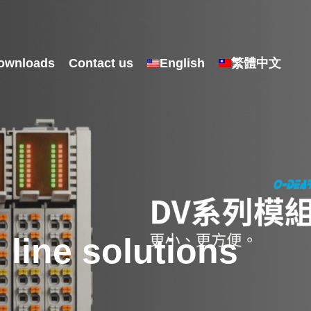
ownloads
Contact us
English
繁體中文
line solutions