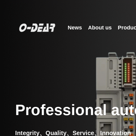
Skip
to
content
News
About us
Produc
Professional aut
Integrity、Quality、Service、Innovation