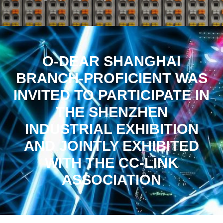
O-DEAR SHANGHAI
BRANCH-PROFICIENT WAS
INVITED TO PARTICIPATE IN
THE SHENZHEN
INDUSTRIAL EXHIBITION
AND JOINTLY EXHIBITED
WITH THE CC-LINK
ASSOCIATION